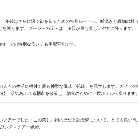
、午後はさらに深く街を知るための特別ルートへ。紙漉きと織物の村
などを巡ります。プーシーの丘へは、夕日が最も美しい夕方に登ります。
taurant」での特別なランチも手配可能です。
ン
ラオスの人々の生活に根付く最も神聖な儀式「托鉢」を見学します。ガイド
の後、活気あふれる
朝市
を散策し、朝食のために一度ホテルへ戻ります
いツアーでした！この美しい街の歴史と記念碑について、とても良い導
日シティツアー参加）