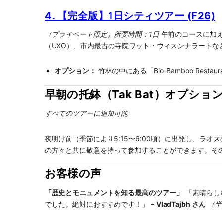
4. 【完全版】1日シティツアー (F26)
（プライベート限定）所要時間：1日
午前のコースに加え
（UXO）、市内最古の寺院ワット・ウィスンナラート
オプション：
竹林の中にある「Bio-Bamboo Res
早朝の托鉢（Tak Bat）オプショ
すべてのツアーに追加可能
夜明け前（季節により5:15〜6:00頃）に出発し、
の方々と共に敬意を持って参加することができます。そ
お客様の声
「歴史とモニュメントを知る最高のツアー」
「素晴らし
でした。絶対におすすめです！」 –
VladTajbh さん
（半