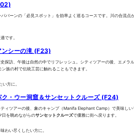
02)
ンパバーンの「必見スポット」を効率よく巡るコースです。川の合流点
最適です。
ンシーの滝 (F23)
史探訪、午後は自然の中でリフレッシュ。シティツアーの後、エメラ
モン族の村で伝統工芸に触れることもできます。
たい方に。
パク・ウー洞窟＆サンセットクルーズ (F24)
ティツアーの後、象のキャンプ（Manifa Elephant Camp）で
夕日を眺めながらの
サンセットクルーズ
で優雅に街へ戻ります。
を味わい尽くしたい方に。