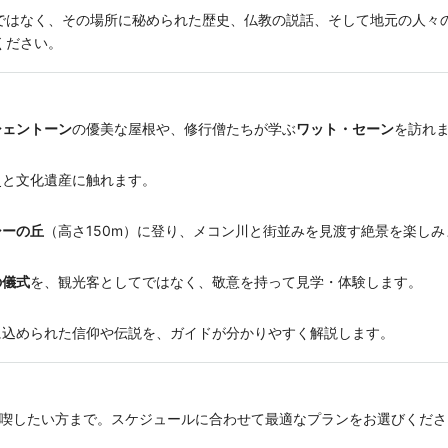
ではなく、その場所に秘められた歴史、仏教の説話、そして地元の人々
ください。
シェントーン
の優美な屋根や、修行僧たちが学ぶ
ワット・セーン
を訪れ
史と文化遺産に触れます。
シーの丘
（高さ150m）に登り、メコン川と街並みを見渡す絶景を楽しみ
の儀式
を、観光客としてではなく、敬意を持って見学・体験します。
込められた信仰や伝説を、ガイドが分かりやすく解説します。
満喫したい方まで。スケジュールに合わせて最適なプランをお選びくださ