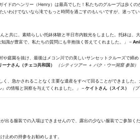
ガイドのヘンリー（Henry）は最高でした！私たちのグループは歩く
たいわけでないなら滝でもっと時間を過ごすのもいいですが、迷ってい
）さんと共に、素晴らしい托鉢体験と半日市内観光をしました。托鉢は、
知識が豊富で、私たちの質問にも辛抱強く答えてくれました。」 –
An
村や庭園を抜け、最後はメコン川での美しいサンセットクルーズで締め
リーナさん（チェコ共和国）
（シティツアー ＋ パク・ウー洞窟 参加）
く、急かされることなく主要な遺産をすべて回ることができました。ガイド
』の情報と洞察を与えてくれました。」 –
ケイトさん（スイス）
（プ
が出る服装での入場はできませんので、露出の少ない服装でご参加く
焼け止めの持参をお勧めします。