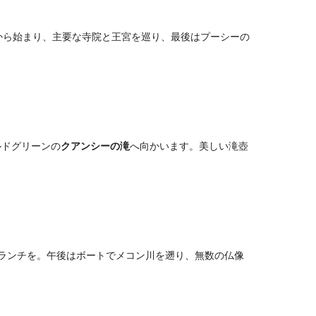
から始まり、主要な寺院と王宮を巡り、最後はプーシーの
ルドグリーンの
クアンシーの滝
へ向かいます。美しい滝壺
美味しいランチを。午後はボートでメコン川を遡り、無数の仏像