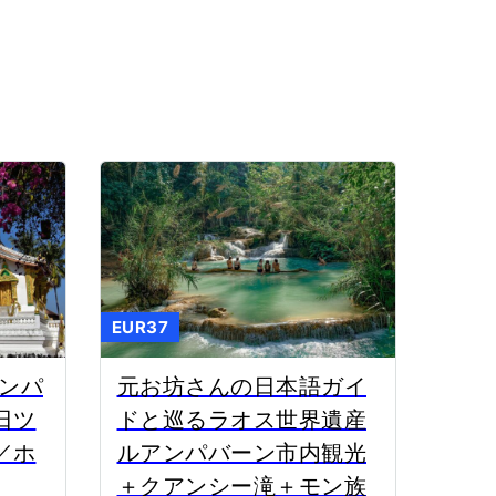
EUR37
アンパ
元お坊さんの日本語ガイ
日ツ
ドと巡るラオス世界遺産
／ホ
ルアンパバーン市内観光
＋クアンシー滝＋モン族