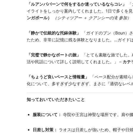
「ルアンパバーンで何をするか迷っているならコレ」
「
イライトをしっかり案内してくれました。1日で多くを見
ンガポール）
（シティツアー ＋ クアンシーの滝 参加）
「静かで伝統的な托鉢体験」
「ガイドのブン（Boun
たため、非常に記憶に残る体験となりました。…ガイドは
「完璧で静かなボートの旅」
「とても素敵な旅でした。
活や民話について詳しく説明してくれました。」 –
カテ
「ちょうど良いペースと情報量」
「ペース配分が素晴らし
化について、多すぎず少なすぎず、まさに『適切なレベル
知っておいていただきたいこと
服装について：
寺院や王宮は神聖な場所です。肩や膝
日差し対策：
ラオスは日差しが強いため、帽子や日