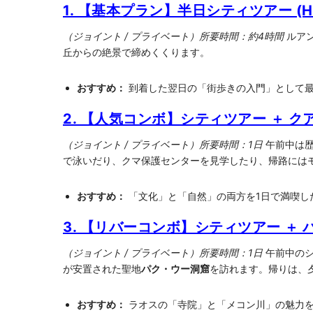
1. 【基本プラン】半日シティツアー (H
（ジョイント / プライベート）所要時間：約4時間
ルア
丘からの絶景で締めくくります。
おすすめ：
到着した翌日の「街歩きの入門」として
2. 【人気コンボ】シティツアー ＋ クア
（ジョイント / プライベート）所要時間：1日
午前中は歴
で泳いだり、クマ保護センターを見学したり、帰路には
おすすめ：
「文化」と「自然」の両方を1日で満喫し
3. 【リバーコンボ】シティツアー ＋ 
（ジョイント / プライベート）所要時間：1日
午前中のシ
が安置された聖地
パク・ウー洞窟
を訪れます。帰りは、
おすすめ：
ラオスの「寺院」と「メコン川」の魅力