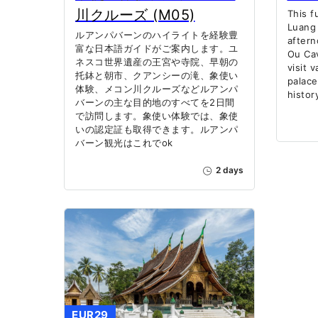
川クルーズ (M05)
This f
Luang 
ルアンパバーンのハイライトを経験豊
aftern
富な日本語ガイドがご案内します。ユ
Ou Cav
ネスコ世界遺産の王宮や寺院、早朝の
visit 
托鉢と朝市、クアンシーの滝、象使い
palace
体験、メコン川クルーズなどルアンパ
histor
バーンの主な目的地のすべてを2日間
で訪問します。象使い体験では、象使
いの認定証も取得できます。ルアンパ
バーン観光はこれでok
2 days
EUR29