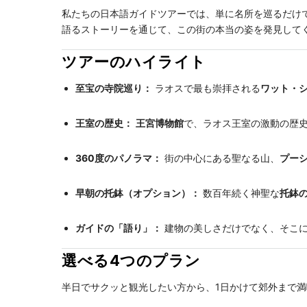
私たちの日本語ガイドツアーでは、単に名所を巡るだけ
語るストーリーを通じて、この街の本当の姿を発見して
ツアーのハイライト
至宝の寺院巡り：
ラオスで最も崇拝される
ワット・
王室の歴史：
王宮博物館
で、ラオス王室の激動の歴
360度のパノラマ：
街の中心にある聖なる山、
プー
早朝の托鉢（オプション）：
数百年続く神聖な
托鉢
ガイドの「語り」：
建物の美しさだけでなく、そこに
選べる4つのプラン
半日でサクッと観光したい方から、1日かけて郊外まで