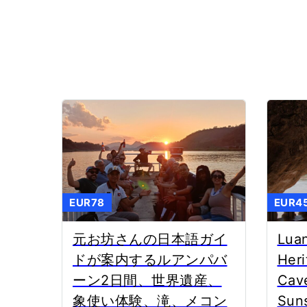
EUR78
EUR4
元お坊さんの日本語ガイ
Lua
ドが案内するルアンパバ
Heri
ーン2日間、世界遺産、
Cav
象使い体験、滝、メコン
Suns